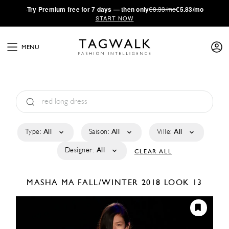
·
Try
Premium
free for 7 days — then only
€8.33/mo
€5.83/mo
START NOW
MENU
Type:
All
Saison:
All
Ville:
All
Designer:
All
CLEAR ALL
MASHA MA
FALL/WINTER 2018
LOOK 13