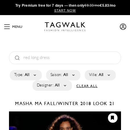
·
Try
Premium
free for 7 days — then only
€8.33/mo
€5.83/mo
START NOW
MENU
Type:
All
Saison:
All
Ville:
All
Designer:
All
CLEAR ALL
MASHA MA
FALL/WINTER 2018
LOOK 21