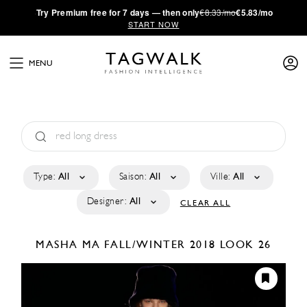
·
Try
Premium
free for 7 days — then only
€8.33/mo
€5.83/mo
START NOW
MENU
Type:
All
Saison:
All
Ville:
All
Designer:
All
CLEAR ALL
MASHA MA
FALL/WINTER 2018
LOOK 26