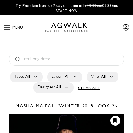
·
Try
Premium
free for 7 days — then only
€8.33/mo
€5.83/mo
START NOW
MENU
Type:
All
Saison:
All
Ville:
All
Designer:
All
CLEAR ALL
MASHA MA
FALL/WINTER 2018
LOOK 26