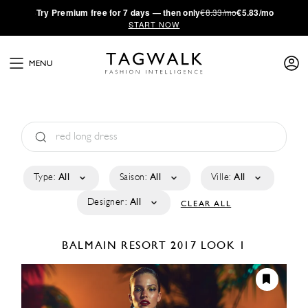
·
Try
Premium
free for 7 days — then only
€8.33/mo
€5.83/mo
START NOW
MENU
Type:
All
Saison:
All
Ville:
All
Designer:
All
CLEAR ALL
BALMAIN
RESORT 2017
LOOK 1