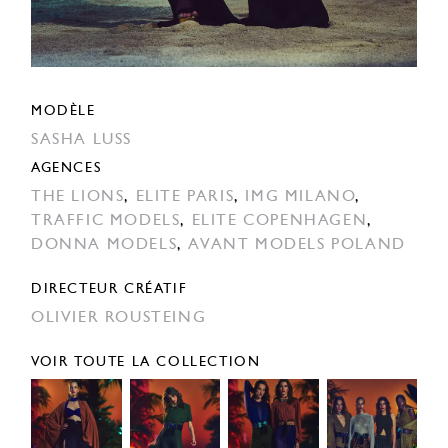
MODÈLE
SASHA LUSS
AGENCES
THE LIONS
,
ELITE PARIS
,
IMG MILANO
,
TRAFFIC MODELS
,
ELITE COPENHAGEN
,
DONNA MODELS
,
AVANT MODELS POLAND
DIRECTEUR CRÉATIF
OLIVIER ROUSTEING
VOIR TOUTE LA COLLECTION