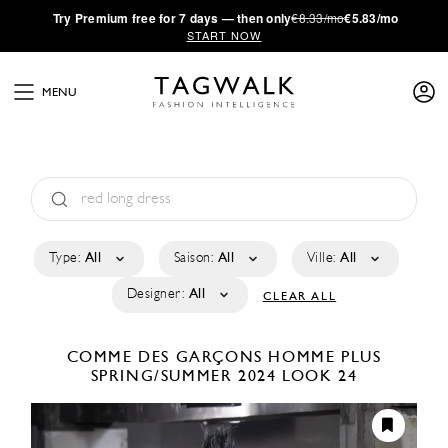
·
Try
Premium
free for 7 days — then only
€8.33/mo
€5.83/mo
START NOW
MENU
Type:
All
Saison:
All
Ville:
All
Designer:
All
CLEAR ALL
COMME DES GARÇONS HOMME PLUS
SPRING/SUMMER 2024
LOOK 24