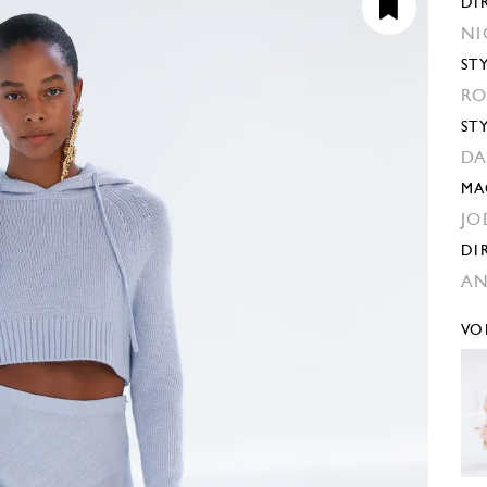
DI
NI
ST
RO
ST
DA
MA
JO
DI
AN
VO