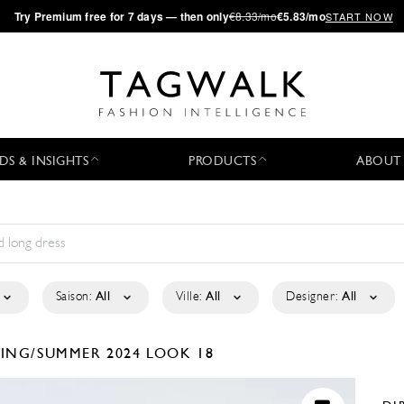
·
Try
Premium
free for 7 days — then only
€8.33/mo
€5.83/mo
START NOW
DS & INSIGHTS
PRODUCTS
ABOUT
Saison:
All
Ville:
All
Designer:
All
RING/SUMMER 2024
LOOK 18