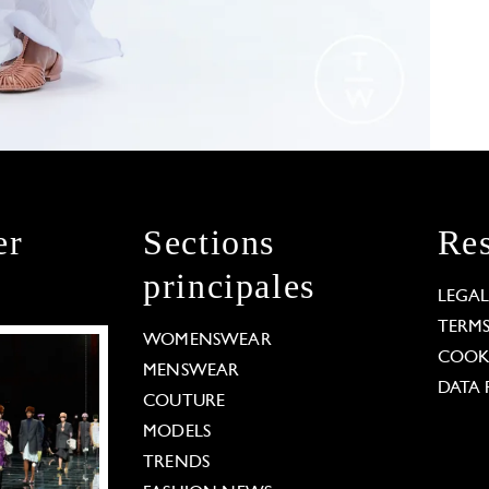
er
Sections
Res
principales
LEGA
TERM
WOMENSWEAR
COOKI
MENSWEAR
DATA 
COUTURE
MODELS
TRENDS