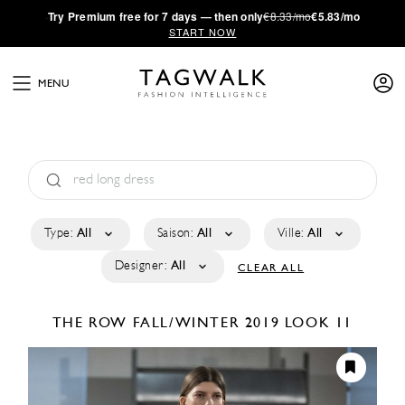
·
Try
Premium
free for 7 days — then only
€8.33/mo
€5.83/mo
START NOW
MENU
Type:
All
Saison:
All
Ville:
All
Designer:
All
CLEAR ALL
THE ROW
FALL/WINTER 2019
LOOK 11