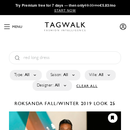
·
Try
Premium
free for 7 days — then only
€8.33/mo
€5.83/mo
START NOW
MENU
Type:
All
Saison:
All
Ville:
All
Designer:
All
CLEAR ALL
ROKSANDA
FALL/WINTER 2019
LOOK 25