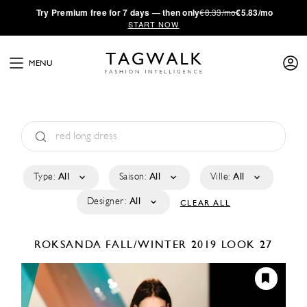
·
Try
Premium
free for 7 days — then only
€8.33/mo
€5.83/mo
START NOW
MENU
Type:
All
Saison:
All
Ville:
All
Designer:
All
CLEAR ALL
ROKSANDA
FALL/WINTER 2019
LOOK 27