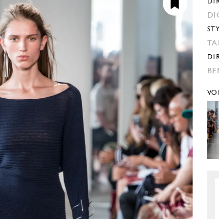
DI
DI
ST
TA
DI
BE
VO