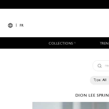
|
FR
COLLECTIONS
TREN
Type:
All
DION LEE
SPRI