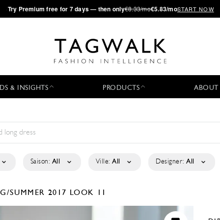
·
Try
Premium
free for 7 days — then only
€8.33/mo
€5.83/mo
START NOW
DS & INSIGHTS
PRODUCTS
ABOUT
Saison:
All
Ville:
All
Designer:
All
NG/SUMMER 2017
LOOK 11