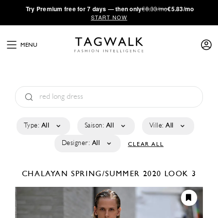
·
Try
Premium
free for 7 days — then only
€8.33/mo
€5.83/mo
START NOW
MENU
Type:
All
Saison:
All
Ville:
All
Designer:
All
CLEAR ALL
CHALAYAN
SPRING/SUMMER 2020
LOOK 3