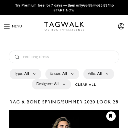
·
Try
Premium
free for 7 days — then only
€8.33/mo
€5.83/mo
START NOW
MENU
Type:
All
Saison:
All
Ville:
All
Designer:
All
CLEAR ALL
RAG & BONE
SPRING/SUMMER 2020
LOOK 28