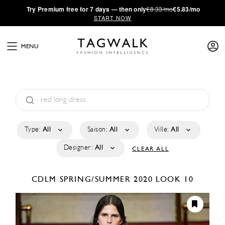
·
Try
Premium
free for 7 days — then only
€8.33/mo
€5.83/mo
START NOW
MENU
Type:
All
Saison:
All
Ville:
All
Designer:
All
CLEAR ALL
CDLM
SPRING/SUMMER 2020
LOOK 10