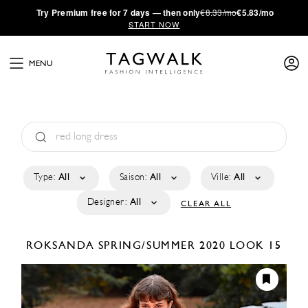
·
Try
Premium
free for 7 days — then only
€8.33/mo
€5.83/mo
START NOW
MENU
Type:
All
Saison:
All
Ville:
All
Designer:
All
CLEAR ALL
ROKSANDA
SPRING/SUMMER 2020
LOOK 15