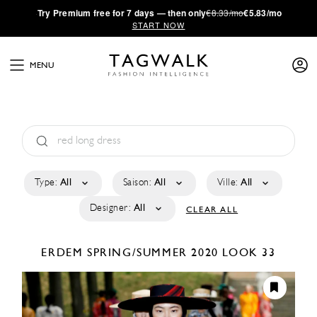
·
Try
Premium
free for 7 days — then only
€8.33/mo
€5.83/mo
START NOW
MENU
Type:
All
Saison:
All
Ville:
All
Designer:
All
CLEAR ALL
ERDEM
SPRING/SUMMER 2020
LOOK 33