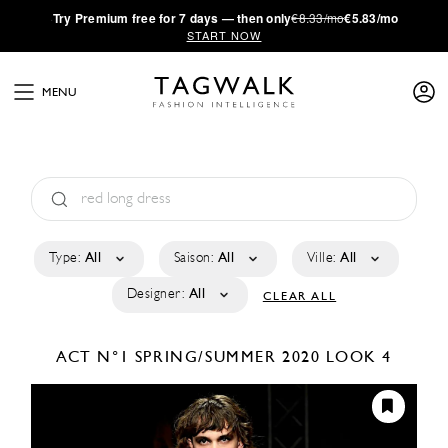
·
Try
Premium
free for 7 days — then only
€8.33/mo
€5.83/mo
START NOW
MENU
Type:
All
Saison:
All
Ville:
All
Designer:
All
CLEAR ALL
ACT N°1
SPRING/SUMMER 2020
LOOK 4