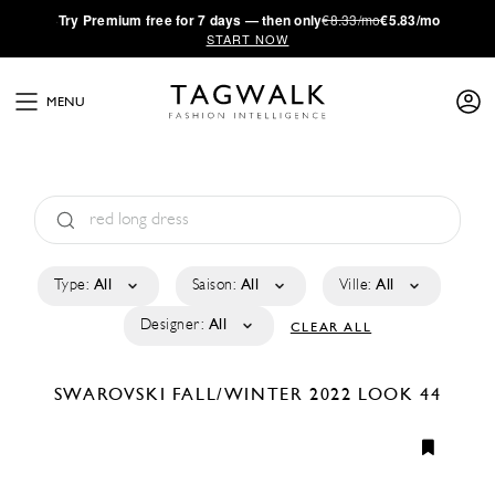
·
Try
Premium
free for 7 days — then only
€8.33/mo
€5.83/mo
START NOW
MENU
Type:
All
Saison:
All
Ville:
All
Designer:
All
CLEAR ALL
SWAROVSKI
FALL/WINTER 2022
LOOK 44