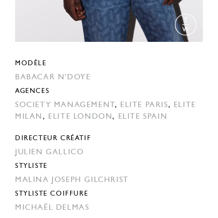
MODÈLE
BABACAR N'DOYE
AGENCES
SOCIETY MANAGEMENT
,
ELITE PARIS
,
ELITE
MILAN
,
ELITE LONDON
,
ELITE SPAIN
DIRECTEUR CRÉATIF
JULIEN GALLICO
STYLISTE
MALINA JOSEPH GILCHRIST
STYLISTE COIFFURE
MICHAËL DELMAS