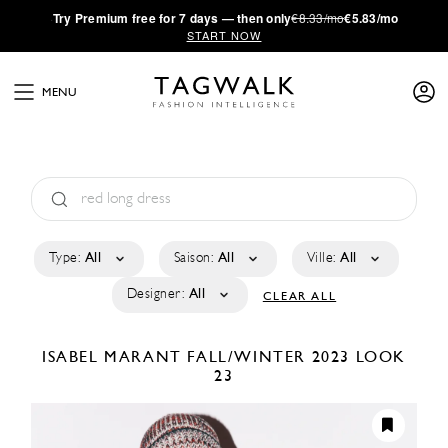
·
Try
Premium
free for 7 days — then only
€8.33/mo
€5.83/mo
START NOW
MENU
Type:
All
Saison:
All
Ville:
All
Designer:
All
CLEAR ALL
ISABEL MARANT
FALL/WINTER 2023
LOOK
23