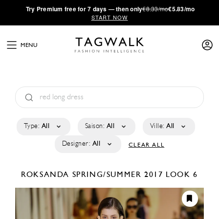
·
Try
Premium
free for 7 days — then only
€8.33/mo
€5.83/mo
START NOW
MENU
Type:
All
Saison:
All
Ville:
All
Designer:
All
CLEAR ALL
ROKSANDA
SPRING/SUMMER 2017
LOOK 6