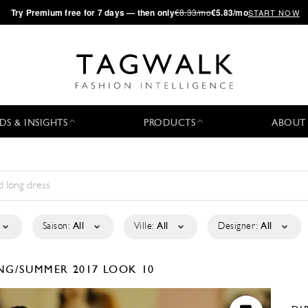
·
Try
Premium
free for 7 days — then only
€8.33/mo
€5.83/mo
START NOW
DS & INSIGHTS
PRODUCTS
ABOUT
Saison:
All
Ville:
All
Designer:
All
NG/SUMMER 2017
LOOK 10