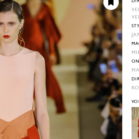
DI
VE
VE
ST
JA
MA
MI
ON
M
DI
RO
VO