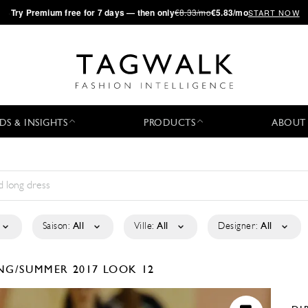
·
Try
Premium
free for 7 days — then only
€8.33/mo
€5.83/mo
START NOW
DS & INSIGHTS
PRODUCTS
ABOUT
Saison:
All
Ville:
All
Designer:
All
NG/SUMMER 2017
LOOK 12