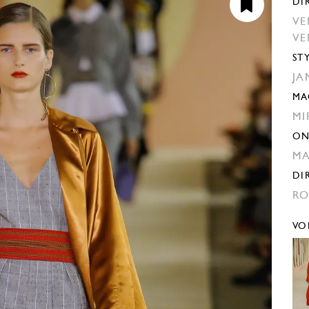
DI
VE
VE
ST
JA
MA
MI
ON
M
DI
RO
VO