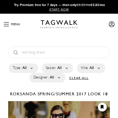
·
Try
Premium
free for 7 days — then only
€8.33/mo
€5.83/mo
START NOW
MENU
Type:
All
Saison:
All
Ville:
All
Designer:
All
CLEAR ALL
ROKSANDA
SPRING/SUMMER 2017
LOOK 18