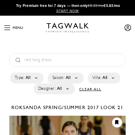
·
Try
Premium
free for 7 days — then only
€8.33/mo
€5.83/mo
START NOW
MENU
Type:
All
Saison:
All
Ville:
All
Designer:
All
CLEAR ALL
ROKSANDA
SPRING/SUMMER 2017
LOOK 21