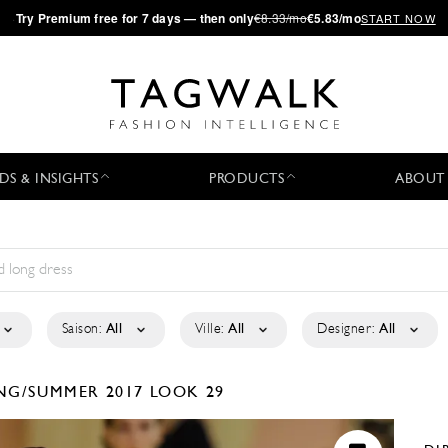
·
Try
Premium
free for 7 days — then only
€8.33/mo
€5.83/mo
START NOW
DS & INSIGHTS
PRODUCTS
ABOUT
Saison:
All
Ville:
All
Designer:
All
NG/SUMMER 2017
LOOK 29