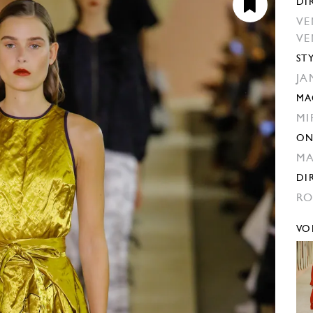
DI
VE
VE
ST
JA
MA
MI
ON
M
DI
RO
VO