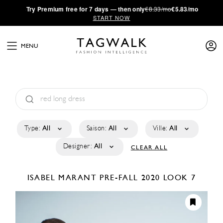
·
Try
Premium
free for 7 days — then only
€8.33/mo
€5.83/mo
START NOW
MENU
Type:
All
Saison:
All
Ville:
All
Designer:
All
CLEAR ALL
ISABEL MARANT
PRE-FALL 2020
LOOK 7