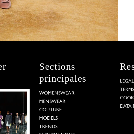
er
Sections
Res
principales
LEGA
TERM
WOMENSWEAR
COOKI
MENSWEAR
DATA 
COUTURE
MODELS
TRENDS