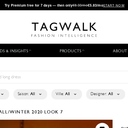
·
Try
Premium
free for 7 days — then only
€8.33/mo
€5.83/mo
START NOW
DS & INSIGHTS
PRODUCTS
ABOUT
Saison:
All
Ville:
All
Designer:
All
ALL/WINTER 2020
LOOK 7