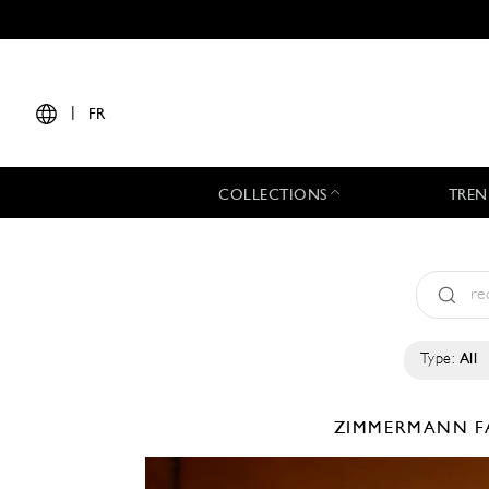
|
FR
COLLECTIONS
TREN
Type:
All
ZIMMERMANN
F