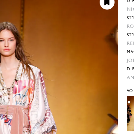
DI
NI
ST
RO
ST
RE
MA
JO
DI
AN
VO