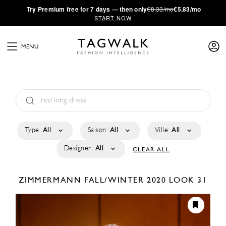
·
Try
Premium
free for 7 days — then only
€8.33/mo
€5.83/mo
START NOW
MENU
Type:
All
Saison:
All
Ville:
All
Designer:
All
CLEAR ALL
ZIMMERMANN
FALL/WINTER 2020
LOOK 31