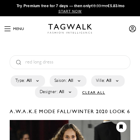
·
Try
Premium
free for 7 days — then only
€8.33/mo
€5.83/mo
START NOW
MENU
Type:
All
Saison:
All
Ville:
All
Designer:
All
CLEAR ALL
A.W.A.K.E MODE
FALL/WINTER 2020
LOOK 6