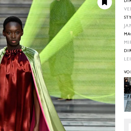
DI
VE
ST
JA
MA
MI
DI
LE
VO