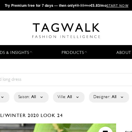
·
Try
Premium
free for 7 days — then only
€8.33/mo
€5.83/mo
START NOW
DS & INSIGHTS
PRODUCTS
ABOUT
Saison:
All
Ville:
All
Designer:
All
LL/WINTER 2020
LOOK 24