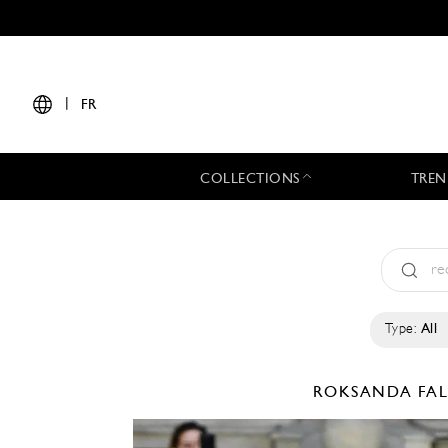
|
FR
COLLECTIONS
TREN
Type:
All
ROKSANDA
FA