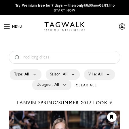
·
Try
Premium
free for 7 days — then only
€8.33/mo
€5.83/mo
START NOW
MENU
Type:
All
Saison:
All
Ville:
All
Designer:
All
CLEAR ALL
LANVIN
SPRING/SUMMER 2017
LOOK 9