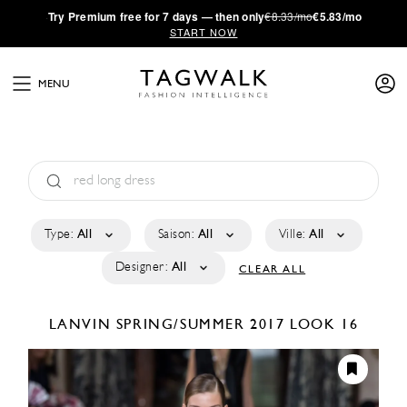
·
Try
Premium
free for 7 days — then only
€8.33/mo
€5.83/mo
START NOW
MENU
Type:
All
Saison:
All
Ville:
All
Designer:
All
CLEAR ALL
LANVIN
SPRING/SUMMER 2017
LOOK 16