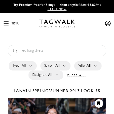
·
Try
Premium
free for 7 days — then only
€8.33/mo
€5.83/mo
START NOW
MENU
Type:
All
Saison:
All
Ville:
All
Designer:
All
CLEAR ALL
LANVIN
SPRING/SUMMER 2017
LOOK 35