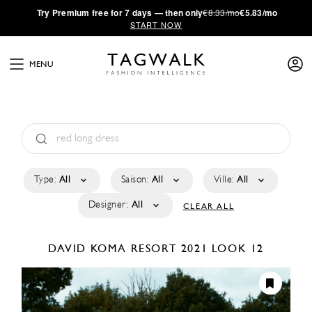
·
Try
Premium
free for 7 days — then only
€8.33/mo
€5.83/mo
START NOW
MENU
Type:
All
Saison:
All
Ville:
All
Designer:
All
CLEAR ALL
DAVID KOMA
RESORT 2021
LOOK 12