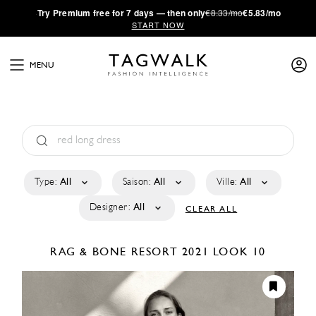
·
Try
Premium
free for 7 days — then only
€8.33/mo
€5.83/mo
START NOW
MENU
Type:
All
Saison:
All
Ville:
All
Designer:
All
CLEAR ALL
RAG & BONE
RESORT 2021
LOOK 10