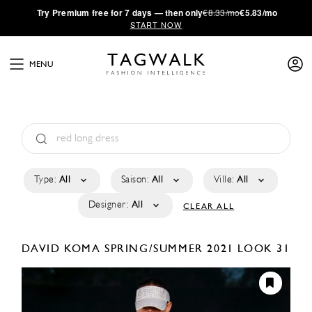
·
Try
Premium
free for 7 days — then only
€8.33/mo
€5.83/mo
START NOW
MENU
Type:
All
Saison:
All
Ville:
All
Designer:
All
CLEAR ALL
DAVID KOMA
SPRING/SUMMER 2021
LOOK 31