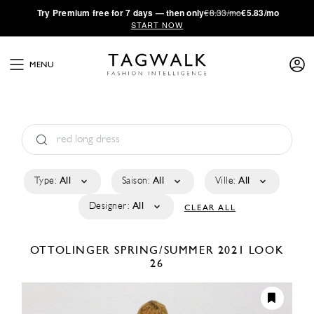
·
Try
Premium
free for 7 days — then only
€8.33/mo
€5.83/mo
START NOW
MENU
Type:
All
Saison:
All
Ville:
All
Designer:
All
CLEAR ALL
OTTOLINGER
SPRING/SUMMER 2021
LOOK
26