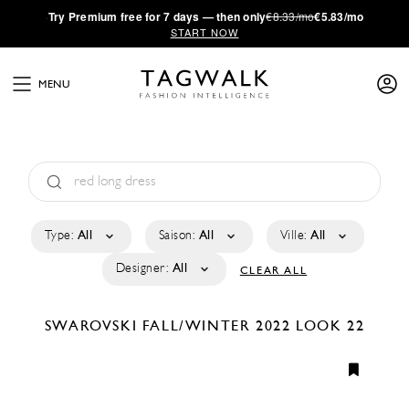
·
Try
Premium
free for 7 days — then only
€8.33/mo
€5.83/mo
START NOW
MENU
Type:
All
Saison:
All
Ville:
All
Designer:
All
CLEAR ALL
SWAROVSKI
FALL/WINTER 2022
LOOK 22