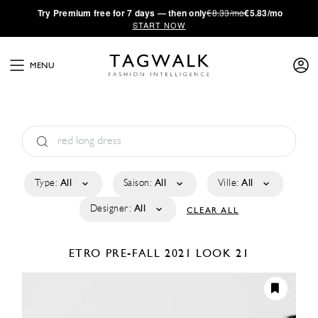
·
Try
Premium
free for 7 days — then only
€8.33/mo
€5.83/mo
START NOW
MENU
Type:
All
Saison:
All
Ville:
All
Designer:
All
CLEAR ALL
ETRO
PRE-FALL 2021
LOOK 21