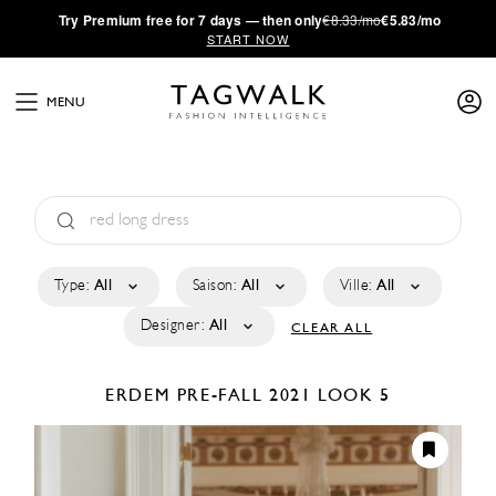
·
Try
Premium
free for 7 days — then only
€8.33/mo
€5.83/mo
START NOW
MENU
Type:
All
Saison:
All
Ville:
All
Designer:
All
CLEAR ALL
ERDEM
PRE-FALL 2021
LOOK 5