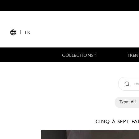
|
FR
COLLECTIONS
TREN
Type:
All
CINQ À SEPT
FA