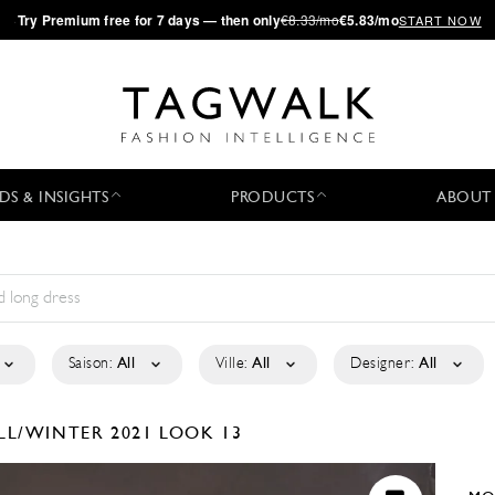
·
Try
Premium
free for 7 days — then only
€8.33/mo
€5.83/mo
START NOW
DS & INSIGHTS
PRODUCTS
ABOUT
Saison:
All
Ville:
All
Designer:
All
LL/WINTER 2021
LOOK 13