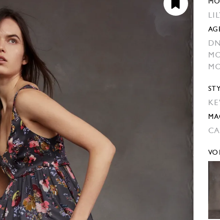
MO
LI
AG
DN
MO
MO
ST
KE
MA
CA
VO