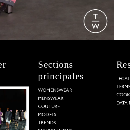
er
Sections
Res
principales
LEGA
TERM
WOMENSWEAR
COOKI
MENSWEAR
DATA 
COUTURE
MODELS
TRENDS