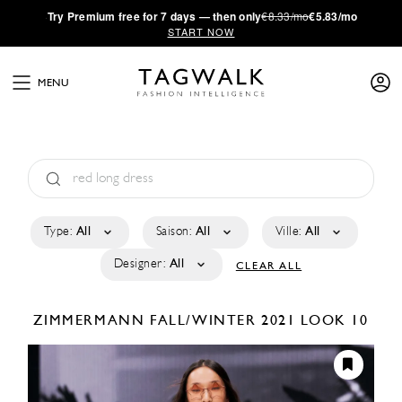
·
Try
Premium
free for 7 days — then only
€8.33/mo
€5.83/mo
START NOW
MENU
Type:
All
Saison:
All
Ville:
All
Designer:
All
CLEAR ALL
ZIMMERMANN
FALL/WINTER 2021
LOOK 10