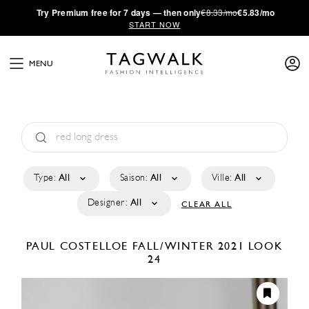
·
Try
Premium
free for 7 days — then only
€8.33/mo
€5.83/mo
START NOW
MENU
Type:
All
Saison:
All
Ville:
All
Designer:
All
CLEAR ALL
PAUL COSTELLOE
FALL/WINTER 2021
LOOK
24