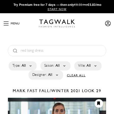
·
Try
Premium
free for 7 days — then only
€8.33/mo
€5.83/mo
START NOW
MENU
Type:
All
Saison:
All
Ville:
All
Designer:
All
CLEAR ALL
MARK FAST
FALL/WINTER 2021
LOOK 29