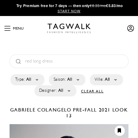
·
Try
Premium
free for 7 days — then only
€8.33/mo
€5.83/mo
START NOW
MENU
Type:
All
Saison:
All
Ville:
All
Designer:
All
CLEAR ALL
GABRIELE COLANGELO
PRE-FALL 2021
LOOK
13