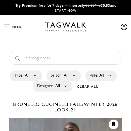
·
Try
Premium
free for 7 days — then only
€8.33/mo
€5.83/mo
START NOW
MENU
Type:
All
Saison:
All
Ville:
All
Designer:
All
CLEAR ALL
BRUNELLO CUCINELLI
FALL/WINTER 2026
LOOK 21