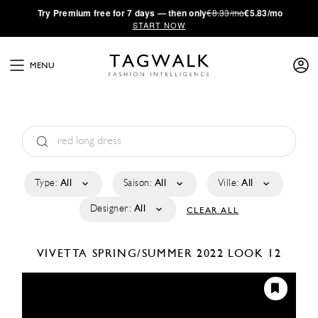
·
Try
Premium
free for 7 days — then only
€8.33/mo
€5.83/mo
START NOW
MENU
Type:
All
Saison:
All
Ville:
All
Designer:
All
CLEAR ALL
VIVETTA
SPRING/SUMMER 2022
LOOK 12