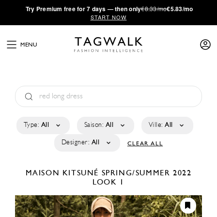
·
Try
Premium
free for 7 days — then only
€8.33/mo
€5.83/mo
START NOW
MENU
Type:
All
Saison:
All
Ville:
All
Designer:
All
CLEAR ALL
MAISON KITSUNÉ
SPRING/SUMMER 2022
LOOK 1