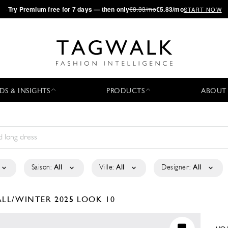
·
Try
Premium
free for 7 days — then only
€8.33/mo
€5.83/mo
START NOW
DS & INSIGHTS
PRODUCTS
ABOUT
Saison:
All
Ville:
All
Designer:
All
ALL/WINTER 2025
LOOK 10