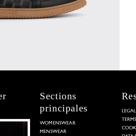
er
Sections
Res
principales
LEGA
TERM
WOMENSWEAR
COOKI
MENSWEAR