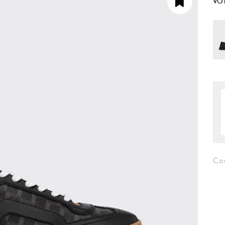
VO
Co