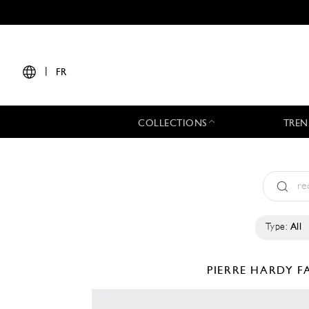
|
FR
COLLECTIONS
TREN
Type:
All
PIERRE HARDY
F