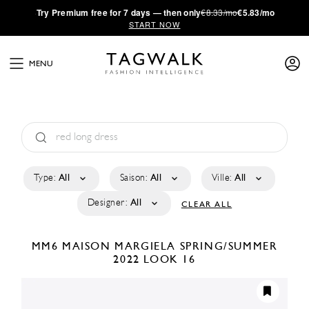
·
Try
Premium
free for 7 days — then only
€8.33/mo
€5.83/mo
START NOW
MENU
Type:
All
Saison:
All
Ville:
All
Designer:
All
CLEAR ALL
MM6 MAISON MARGIELA
SPRING/SUMMER
2022
LOOK 16